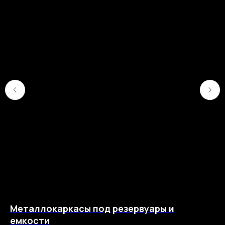
Металлокаркасы под резервуары и
П
емкости
т
ей,