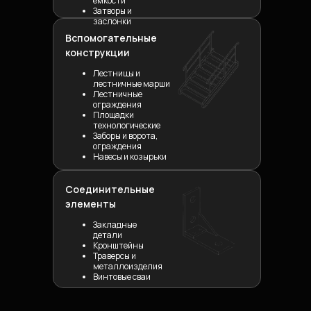
емкости
Затворы и
заслонки
Вспомогательные
конструкции
Лестницы и
лестничные марши
Лестничные
ограждения
Площадки
технологические
Заборы и ворота,
ограждения
Навесы и козырьки
Соединительные
элементы
Закладные
детали
Кронштейны
Траверсы и
металлоизделия
Винтовые сваи