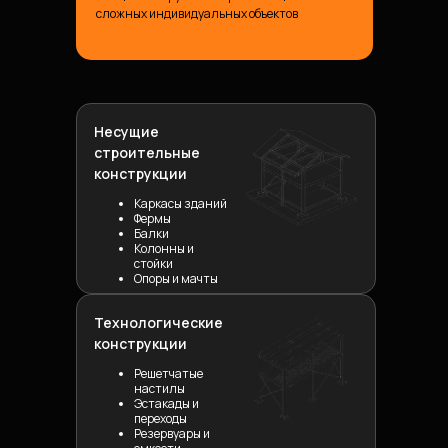
сложных индивидуальных объектов
Несущие
строительные
конструкции
Каркасы зданий
Фермы
Балки
Колонны и
стойки
Опоры и мачты
Технологические
конструкции
Решетчатые
настилы
Эстакады и
переходы
Резервуары и