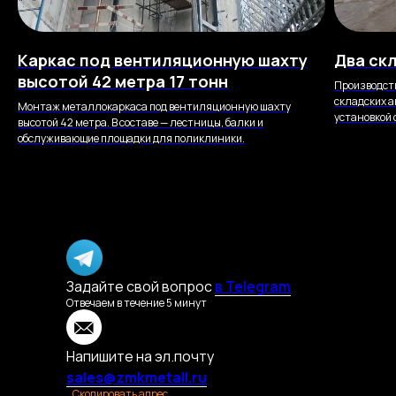
Каркас под вентиляционную шахту
Два ск
высотой 42 метра 17 тонн
Производст
складских а
Монтаж металлокаркаса под вентиляционную шахту
установкой
высотой 42 метра. В составе — лестницы, балки и
обслуживающие площадки для поликлиники.
Задайте свой вопрос
в Telegram
Отвечаем в течение 5 минут
Напишите на эл.почту
sales@zmkmetall.ru
Скопировать адрес