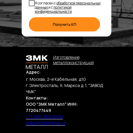
Я согласен с
обработкой персональных
данных
и с
политикой
конфиденциальности
Получить КП
Изготовление
металлоконструкций
Адрес:
г. Москва, 2-я Кабельная, д.10
г. Электросталь, К. Маркса д. 1, "ЗАВОД
ЧМК"
Контакты:
ООО "ЗМК Металл" ИНН:
7720477449
+7(499) 302 30 98
sales@zmkmetall.ru