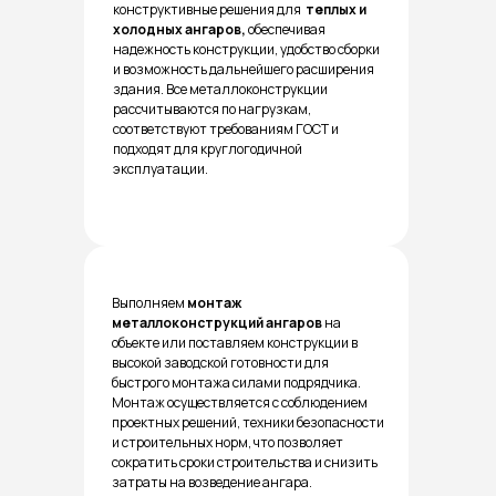
конструктивные решения для
теплых и
холодных ангаров,
обеспечивая
надежность конструкции, удобство сборки
и возможность дальнейшего расширения
здания. Все металлоконструкции
рассчитываются по нагрузкам,
соответствуют требованиям ГОСТ и
подходят для круглогодичной
эксплуатации.
Выполняем
монтаж
металлоконструкций ангаров
на
объекте или поставляем конструкции в
высокой заводской готовности для
быстрого монтажа силами подрядчика.
Монтаж осуществляется с соблюдением
проектных решений, техники безопасности
и строительных норм, что позволяет
сократить сроки строительства и снизить
затраты на возведение ангара.